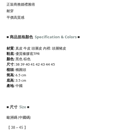
正裝商務婚禮雅痞
耐穿
平價高質感
■ 商品規格顏色
Specification & Colors
■
材質:
真皮 牛皮 頭層皮 內裡: 頭層豬皮
鞋底:
優質橡膠底TPR
顏色:
黑色 棕色
尺寸:
38 39 40 41 42 43 44 45
楦頭:
橢圓頭
筒高:
6.5 cm
底高:
3.5 cm
產地:
中國
■
尺寸
Size
■
歐洲碼 (中國碼)
【 38 ~ 45 】