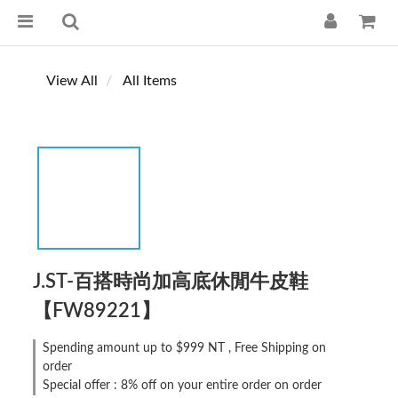
View All
All Items
J.ST-百搭時尚加高底休閒牛皮鞋
【FW89221】
Spending amount up to $999 NT , Free Shipping on
order
Special offer : 8% off on your entire order on order