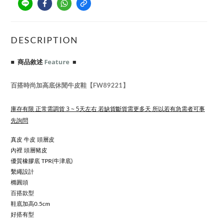
DESCRIPTION
■ 商品敘述
Feature
■
百搭時尚加高底休閒牛皮鞋【FW89221】
庫存有限 正常需調貨 3 ~ 5天左右 若缺貨斷貨需更多天 所以若有急需者可事
先詢問
真皮 牛皮 頭層皮
內裡 頭層豬皮
優質橡膠底 TPR(牛津底)
繫繩設計
橢圓頭
百搭款型
鞋底加高0.5cm
好搭有型