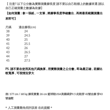
【 注意!! 以下公分數為實際測量腳長度 請不要以自己鞋標上的數據來選 請以
自己正確測量之數據為依據
】
【如何測量 :
拿一張紙 , 一支筆 , 將腳掌長度準確畫出 , 再將最長範圍測量出
來即可】
尺碼 適合腳長(cm)
38 24
39 24.5
40 25
41 25.5
42 26
43 26.5
44 27
45 27.5
PS. 請不要在使用其他尺碼換算 , 用實際測量之公分數 , 即為最正確 , 若腳比
較寬厚 , 可視情況穿大
例: 177 cm / 68 kg 腳長實量 26 cm 籃球鞋USA美國碼穿9.5 此鞋穿 42號合腳 穿43
號偏鬆
* 人工測量難免些許誤差 在此提醒 *