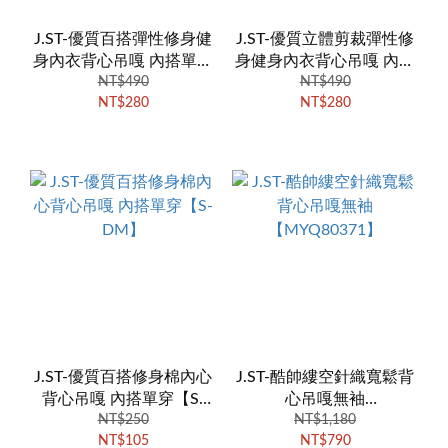
J.ST-優質百搭彈性修身健
J.ST-優質立體剪裁彈性修
身內衣背心吊嘎 內搭單穿
身健身內衣背心吊嘎 內搭
【BX22】
NT$490
單穿【BX22】
NT$490
NT$280
NT$280
J.ST-優質百搭修身棉內心
J.ST-酷帥縷空針織寬鬆背
背心吊嘎 內搭單穿【S-
心吊嘎無袖
NT$250
DM】
【MYQ80371】
NT$1,180
NT$105
NT$790