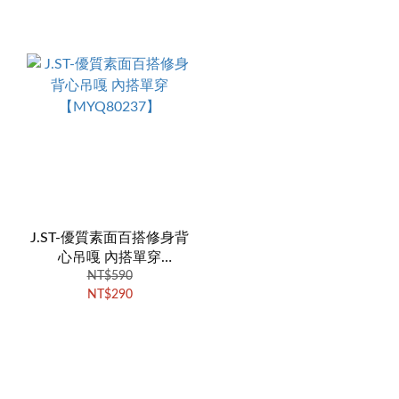
J.ST-優質素面百搭修身背
心吊嘎 內搭單穿
【MYQ80237】
NT$590
NT$290