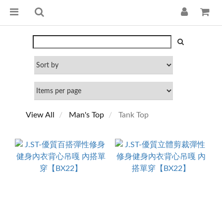
View All
Man's Top
Tank Top