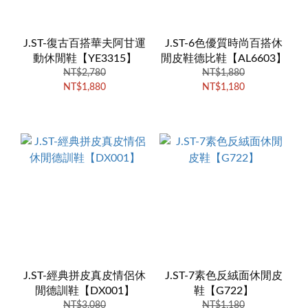
J.ST-復古百搭華夫阿甘運
J.ST-6色優質時尚百搭休
動休閒鞋【YE3315】
閒皮鞋德比鞋【AL6603】
NT$2,780
NT$1,880
NT$1,880
NT$1,180
J.ST-經典拼皮真皮情侶休
J.ST-7素色反絨面休閒皮
閒德訓鞋【DX001】
鞋【G722】
NT$3,080
NT$1,180