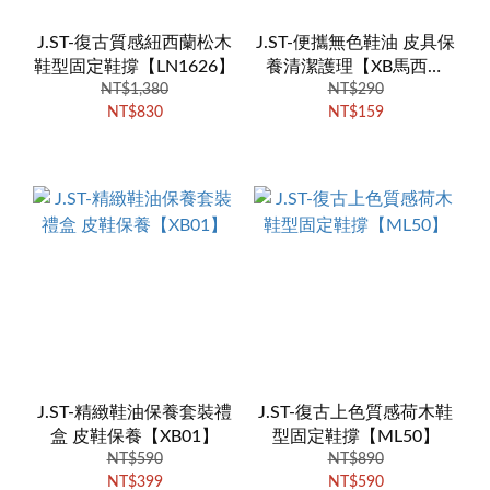
J.ST-復古質感紐西蘭松木
J.ST-便攜無色鞋油 皮具保
鞋型固定鞋撐【LN1626】
養清潔護理【XB馬西米
NT$1,380
NT$290
蘭】
NT$830
NT$159
J.ST-精緻鞋油保養套裝禮
J.ST-復古上色質感荷木鞋
盒 皮鞋保養【XB01】
型固定鞋撐【ML50】
NT$590
NT$890
NT$399
NT$590