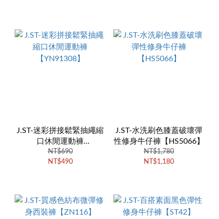
J.ST-迷彩拼接鬆緊抽繩縮
J.ST-水洗刷色膝蓋破壞彈
口休閒運動褲
性修身牛仔褲【HS5066】
【YN91308】
NT$690
NT$1,780
NT$490
NT$1,180