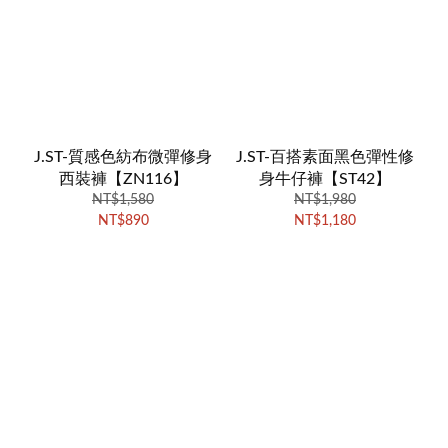
J.ST-質感色紡布微彈修身
J.ST-百搭素面黑色彈性修
西裝褲【ZN116】
身牛仔褲【ST42】
NT$1,580
NT$1,980
NT$890
NT$1,180