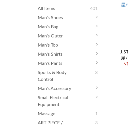
All Items
401
Man's Shoes
Man's Bag
Man's Outer
Man's Top
J.
Man's Shirts
屋
Man's Pants
NT
Sports & Body
3
Control
Man's Accessory
Small Electrical
Equipment
Massage
1
ART PIECE /
3