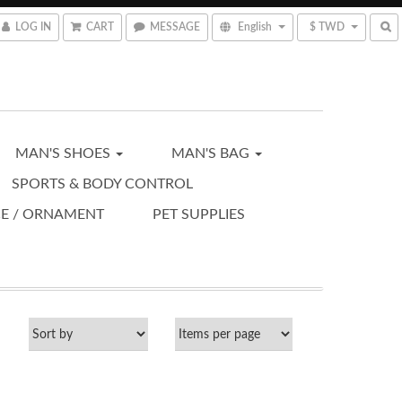
LOG IN
CART
MESSAGE
English
$ TWD
MAN'S SHOES
MAN'S BAG
SPORTS & BODY CONTROL
CE / ORNAMENT
PET SUPPLIES