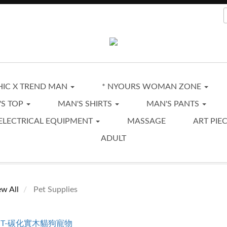
CHIC X TREND MAN
* NYOURS WOMAN ZONE
'S TOP
MAN'S SHIRTS
MAN'S PANTS
ELECTRICAL EQUIPMENT
MASSAGE
ART PIE
ADULT
ew All
Pet Supplies