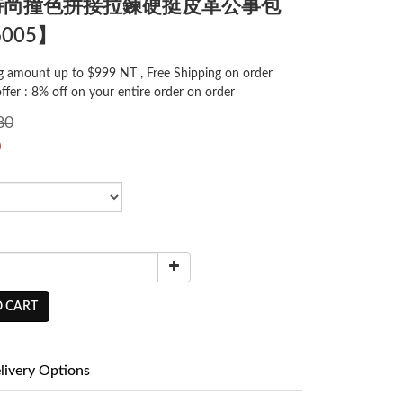
T-時尚撞色拼接拉鍊硬挺皮革公事包
005】
 amount up to $999 NT , Free Shipping on order
offer : 8% off on your entire order on order
80
0
 CART
livery Options