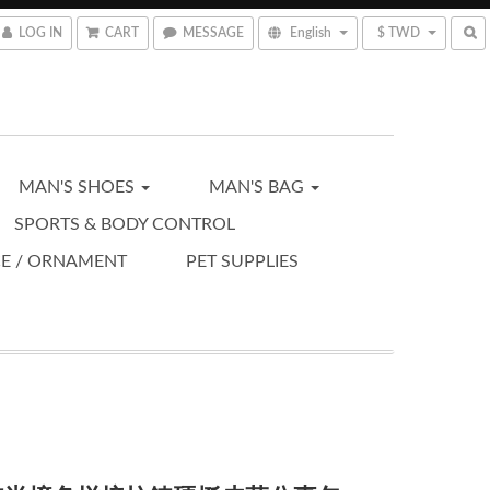
LOG IN
CART
MESSAGE
English
$ TWD
MAN'S SHOES
MAN'S BAG
SPORTS & BODY CONTROL
CE / ORNAMENT
PET SUPPLIES