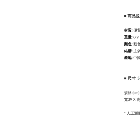
■
商品
材質:
優質
重量:
0.9
顏色:
藍色
結構:
主袋
產地:
中
■
尺寸
S
規格 (cm
寬39 X 高
* 人工測