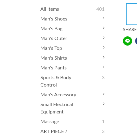
All Items
401
Man's Shoes
Man's Bag
SHARE
Man's Outer
Man's Top
Man's Shirts
Man's Pants
Sports & Body
3
Control
Man's Accessory
Small Electrical
Equipment
Massage
1
ART PIECE /
3