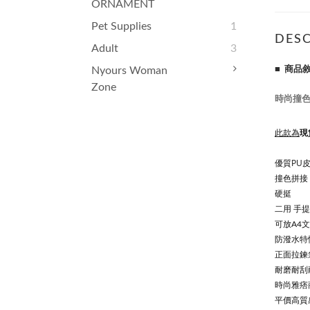
ORNAMENT
Pet Supplies
1
DESC
Adult
3
■ 商品
Nyours Woman
Zone
時尚撞色
此款為
現
優
質PU
撞色拼接
硬挺
二用 手提
可放A4文
防潑水特
正面拉鍊
耐磨耐刮
時尚雅痞
平價高質