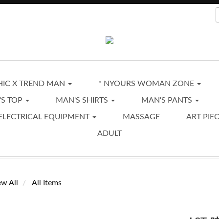
CHIC X TREND MAN
* NYOURS WOMAN ZONE
'S TOP
MAN'S SHIRTS
MAN'S PANTS
ELECTRICAL EQUIPMENT
MASSAGE
ART PIE
ADULT
ew All
All Items