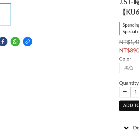
J.S
【KU6
Spending
Special 
NT$1,4
NT$89
Color
Quantity
ADD TO
De