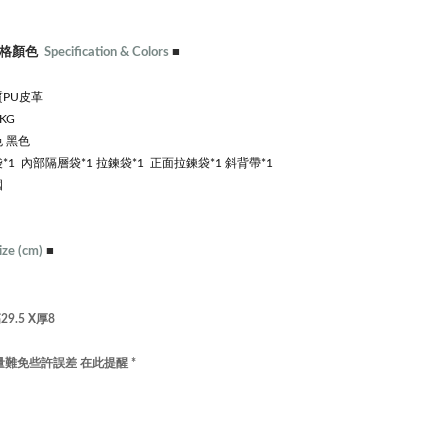
規格顏色
Specification & Colors
■
PU皮革
 KG
 黑色
*1 內部隔層袋*1 拉鍊袋*1 正面拉鍊袋*1 斜背帶*1
國
ize
(cm)
■
)
29.5 X厚8
量難免些許誤差 在此提醒 *