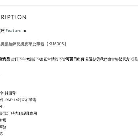
RIPTION
敘述
Feature
■
拼接拉鍊硬挺皮革公事包【KU6005】
貨商品
當日下午3點前下標 正常情況下皆
可當日出貨
若遇缺貨我們也會聯繫買方 或
皮
拿 斜側背
件 IPAD 14吋左右筆電
性
袋設計 時尚點綴且實用
耐用
商務
感