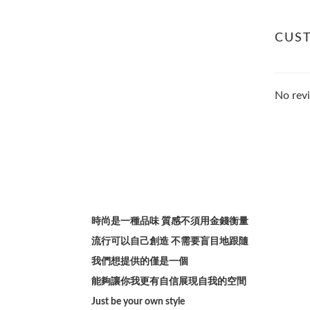
CUS
No revi
時尚是一種品味 質感不須用金錢衡量
流行可以自己創造 不需要盲目地跟隨
我們想提供的僅是一個
能夠讓你我更有自信展現自我的空間
Just be your own style