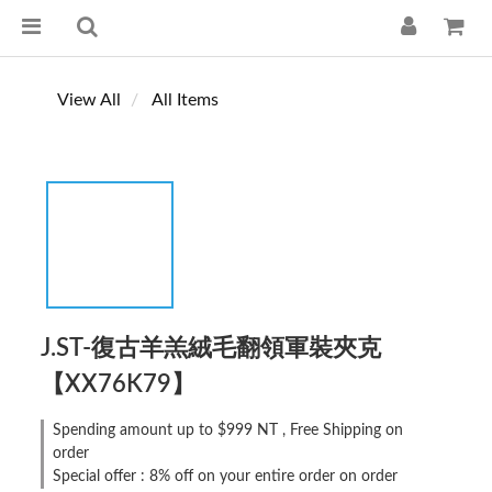
View All
All Items
J.ST-復古羊羔絨毛翻領軍裝夾克
【XX76K79】
Spending amount up to $999 NT , Free Shipping on
order
Special offer : 8% off on your entire order on order