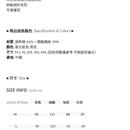
帥氣個性有型
平價優質
■
商品規格顏色
Specification & Colors
■
材質
: 面料棉 61% +
聚酯纖維 39%
顏色
: 復古藍色 黑色
尺寸
: M L XL 2XL 3XL 4XL (請依照數據參考 可能版型偏大)
產地
: 中國
■
尺寸
Size
■
SIZE INFO
(단위:cm)
사이즈 尺寸cm
肩寬
胸
圍 袖長 衣長
60 67
M 48 111
L 50 115
61 69