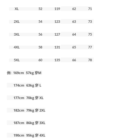
XL 52 119
62 71
2XL 54 123
63 73
3XL 56 127
64 75
4XL 58 131
65 77
5XL 60 135
66 78
例: 169cm 57kg 穿M
174cm 63kg 穿 L
177cm 70kg 穿 XL
182cm 79kg 穿 2XL
187cm 86kg 穿 3XL
190cm 95kg 穿 4XL