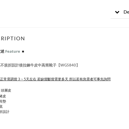
De
RIPTION
敘述
Feature
■
不規折設計後拉鍊牛皮中高筒靴子【WG5840】
 正常需調貨 3 ~ 5天左右 若缺貨斷貨需更多天 所以若有急需者可事先詢問
 頭層皮
豬皮
鞋墊
底
折設計