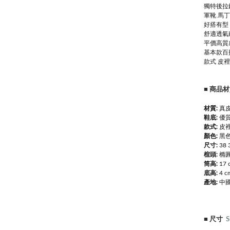
獨特後拉
軍靴 馬丁
好搭有型
舒適透氣
平價高質
基本款百
款式 皮裡
■
商品材
材質:
真皮
鞋底:
優
款式:
皮裡
顏色:
黑色
尺寸:
38 
楦頭:
橢
筒高:
17 
底高:
4 c
產地:
中
■
尺寸
S