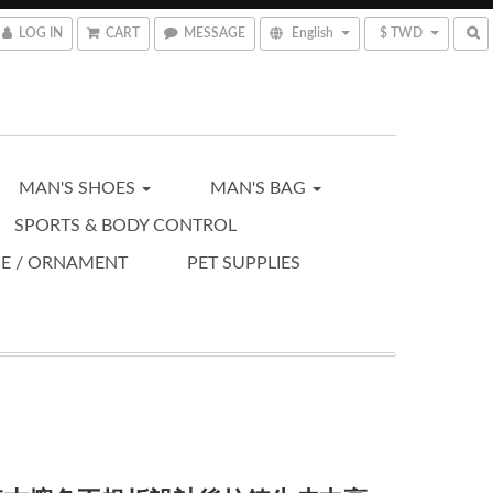
LOG IN
CART
MESSAGE
English
$ TWD
MAN'S SHOES
MAN'S BAG
SPORTS & BODY CONTROL
CE / ORNAMENT
PET SUPPLIES