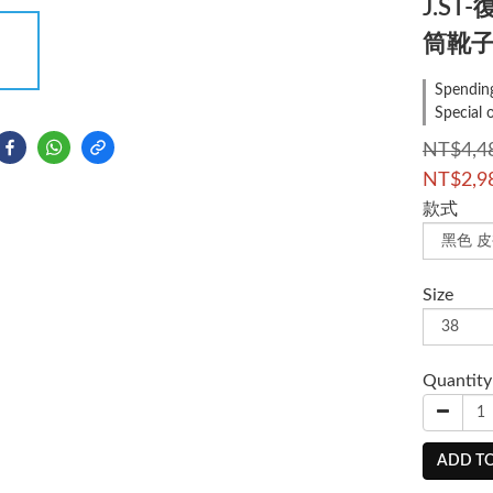
J.S
筒靴子
Spending
Special 
NT$4,4
NT$2,9
款式
Size
Quantity
ADD TO