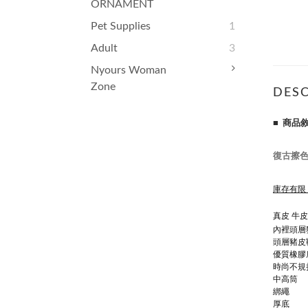
ORNAMENT
Pet Supplies
1
Adult
3
Nyours Woman
Zone
DESC
■ 商品
復古擦色
庫存有限
真皮 牛皮
內裡頭層
頭層豬皮
優質橡膠
時尚不規
中高筒
綁繩
厚底