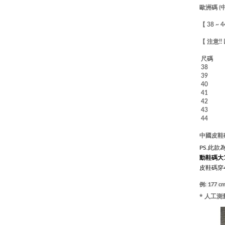
歐洲碼 (
【 38 ~ 
【 注意
尺碼 內
38 
39 
40 
41 
42 
43 
44 
中國皮鞋碼
PS.此款
動鞋碼大
皮鞋碼穿
例: 177 
* 人工測