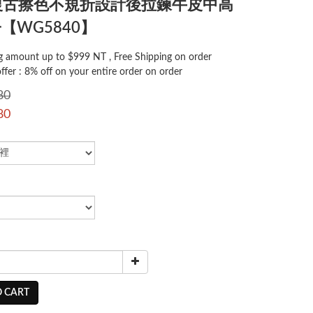
T-復古擦色不規折設計後拉鍊牛皮中高
【WG5840】
 amount up to $999 NT , Free Shipping on order
offer : 8% off on your entire order on order
80
80
 CART