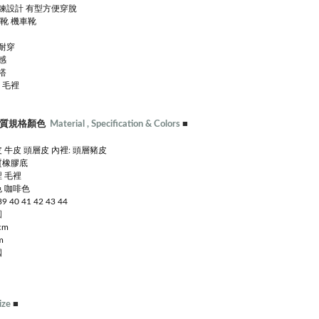
鍊設計 有型方便穿脫
靴 機車靴
耐穿
感
搭
 毛裡
質規格顏色
Material , Specification & Colors
■
 牛皮 頭層皮 內裡: 頭層豬皮
質橡膠底
 毛裡
 咖啡色
39 40 41 42 43 44
圓
cm
m
國
ize
■