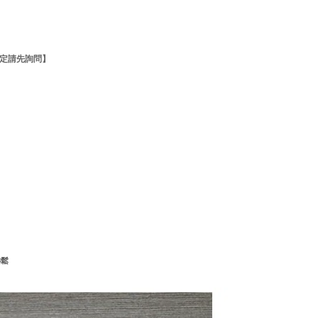
確定請先詢問】
3鬆