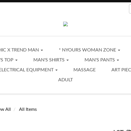
CHIC X TREND MAN
* NYOURS WOMAN ZONE
'S TOP
MAN'S SHIRTS
MAN'S PANTS
ELECTRICAL EQUIPMENT
MASSAGE
ART PIE
ADULT
ew All
All Items