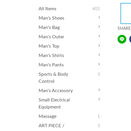
All Items
401
Man's Shoes
Man's Bag
SHARE
Man's Outer
Man's Top
Man's Shirts
Man's Pants
Sports & Body
3
Control
Man's Accessory
Small Electrical
Equipment
Massage
1
ART PIECE /
3