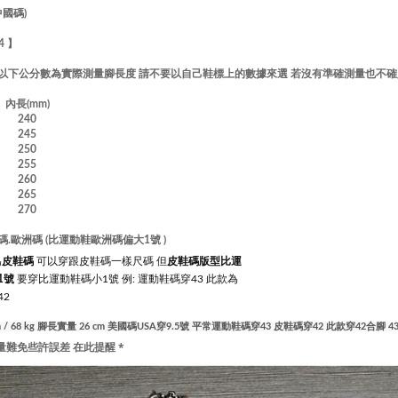
中國碼)
44 】
!! 以下公分數為實際測量腳長度 請不要以自己鞋標上的數據來選 若沒有準確測量也不
長(mm)
240
245
250
255
260
265
270
.歐洲碼 (比運動鞋歐洲碼偏大1號 )
為
皮鞋碼
可以穿跟皮鞋碼一樣尺碼 但
皮鞋碼
版
型比運
1號
要穿比運動鞋碼小1號 例: 運動鞋碼穿43 此款為
42
cm / 68 kg 腳長實量 26 cm 美國碼USA穿9.5號 平常運動鞋碼穿43
皮鞋碼穿42 此款穿42合腳 4
量難免些許誤差 在此提醒 *