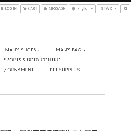
LOG IN
CART
MESSAGE
English
$ TWD
MAN'S SHOES
MAN'S BAG
SPORTS & BODY CONTROL
CE / ORNAMENT
PET SUPPLIES