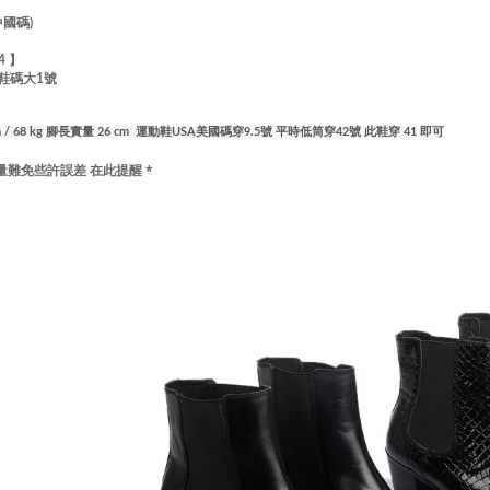
中國碼)
44 】
鞋碼大1號
 cm / 68 kg 腳長實量 26 cm 運動鞋USA美國碼穿9.5號 平時低筒穿42號 此鞋穿 41 即可
量難免些許誤差 在此提醒 *