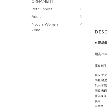
ORNAMENT
Pet Supplies
1
Adult
3
Nyours Woman
Zone
DESC
■ 商品
增高7c
庫存有限
真皮 牛皮
內裡 豬皮
7cm增高
兩款 素面
優質橡膠
尖頭
中高筒