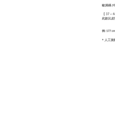
歐洲碼 (
【 37 ~ 
此款比皮
例: 177
* 人工測