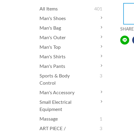
All Items
401
Man's Shoes
Man's Bag
SHARE
Man's Outer
Man's Top
Man's Shirts
Man's Pants
Sports & Body
3
Control
Man's Accessory
Small Electrical
Equipment
Massage
1
ART PIECE /
3