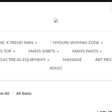
CHIC X TREND MAN
* NYOURS WOMAN ZONE
'S TOP
MAN'S SHIRTS
MAN'S PANTS
ELECTRICAL EQUIPMENT
MASSAGE
ART PIE
ADULT
ew All
All Items