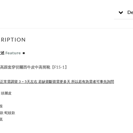
De
RIPTION
敘述
Feature
■
m高跟套穿切爾西牛皮中高筒靴【F15-1】
 正常需調貨 3 ~ 5天左右 若缺貨斷貨需更多天 所以若有急需者可事先詢問
 頭層皮
跟
款 蛇紋款
底