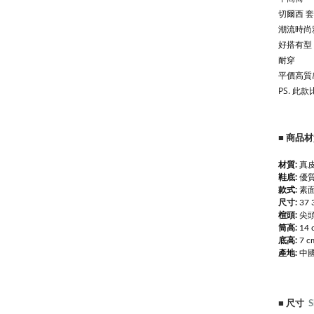
切爾西 
潮流時尚
好搭有型
耐穿
平價高質
PS. 
商品材
■
材質:
真皮
鞋底:
優
款式:
素面
尺寸:
37
楦頭:
尖
筒高:
14 
底高:
7 c
產地:
中
■
尺寸
S