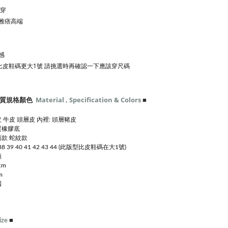
套穿
雅痞高端
感
此款比皮鞋碼更大1號 請挑選時再確認一下應該穿尺碼
質規格顏色
Material , Specification & Colors
■
 牛皮 頭層皮 內裡: 頭層豬皮
質橡膠底
款 蛇紋款
38 39 40 41 42 43 44 (此版型比皮鞋碼在大1號)
頭
cm
m
國
ize
■