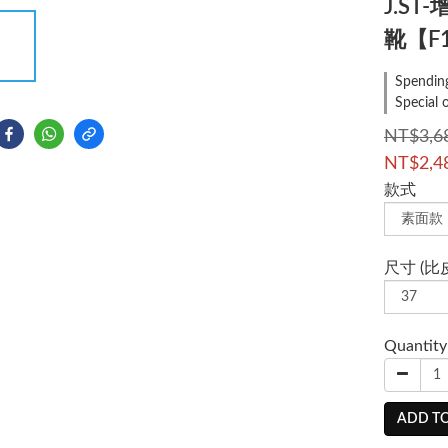
J.S
靴【F1
Spending
Special 
NT$3,6
NT$2,4
款式
尺寸 (比
Quantity
ADD TO