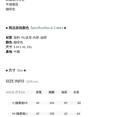
平價優質
咖啡色
■
商品規格顏色
Specification & Colors
■
材質
: 面料: PU皮革 內裡: 絨裡
顏色
: 咖啡色
尺寸
: S M L XL 2XL
產地
: 中國
■
尺寸
Size
■
SIZE INFO
(단위:cm)
사이즈 尺寸cm
肩寬
胸
圍 袖長 衣長
61 62
S (換算後M) 44 104
M (換算後L) 45 108
62 64