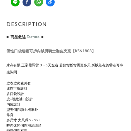
DESCRIPTION
■ 商品敘述
Feature
■
個性口袋連帽可拆內絨男騎士咖皮夾克【KSN1803】
庫存有限 正常需調貨 3 ~ 5天左右 若缺貨斷貨需更多天 所以若有急需者可事
先詢問
皮衣皮夾克外套
連帽可拆設計
多口袋設計
皮+螺紋袖口設計
內袋設計
型男個性騎士機車外
修身
多尺寸 大尺碼 S - 2XL
時尚休閒個性潮流街頭
帥氣個性有型