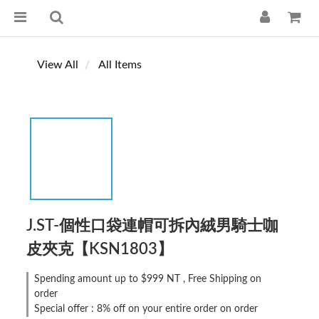
View All
All Items
J.ST-個性口袋連帽可拆內絨男騎士咖
皮夾克【KSN1803】
Spending amount up to $999 NT , Free Shipping on
order
Special offer : 8% off on your entire order on order