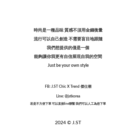
時尚是一種品味 質感不須用金錢衡量
流行可以自己創造 不需要盲目地跟隨
我們想提供的僅是一個
能夠讓你我更有自信展現自我的空間
Just be your own style
FB: J.ST Chic X Trend 傑仕潮
Line: @jstkorea
若是不方便下單 可以直接line聯繫 我們可以人工為您下單
2024 © J.ST