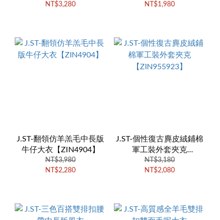
NT$3,280
NT$1,980
J.ST-翻領仿羊羔毛中長版
J.ST-個性復古麂皮絨鋪棉
牛仔大衣【ZIN4904】
軍工裝外套夾克
NT$3,980
【ZIN955923】
NT$3,180
NT$2,280
NT$2,080