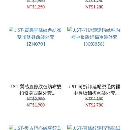
NT$1,980
【XX22C91】
NT$1,980
NT$1,250
NT$1,280
J.ST-質感直條紋色紡布雙
J.ST-可拆卸連帽絨毛內裡
扣修身西裝外套
中長版鋪棉軍裝外套
【ZN070】
NT$2,980
【XX8856】
NT$4,180
NT$1,980
NT$2,780