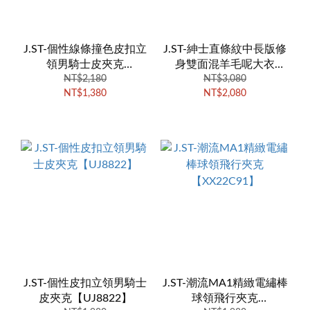
J.ST-個性線條撞色皮扣立
J.ST-紳士直條紋中長版修
領男騎士皮夾克
身雙面混羊毛呢大衣
【UJ168】
NT$2,180
【LAN20818】
NT$3,080
NT$1,380
NT$2,080
J.ST-個性皮扣立領男騎士
J.ST-潮流MA1精緻電繡棒
皮夾克【UJ8822】
球領飛行夾克