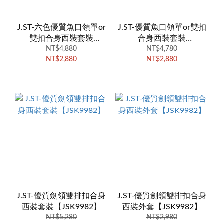
J.ST-六色優質魚口領單or
J.ST-優質魚口領單or雙扣
雙扣合身西裝套裝
合身西裝套裝
【JSK9888/9889】
NT$4,880
【JSK9888/9889】
NT$4,780
NT$2,880
NT$2,880
J.ST-優質劍領雙排扣合身
J.ST-優質劍領雙排扣合身
西裝套裝【JSK9982】
西裝外套【JSK9982】
NT$5,280
NT$2,980