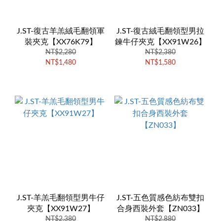
J.ST-復古羊羔絨毛翻領軍
J.ST-復古絨毛翻領型男拉
裝夾克【XX76K79】
鍊牛仔夾克【XX91W26】
NT$2,280
NT$2,380
NT$1,480
NT$1,580
J.ST-羊羔毛翻領型男牛仔
J.ST-五色質感色紡布雙扣
夾克【XX91W27】
合身西裝外套【ZN033】
NT$2,380
NT$2,880