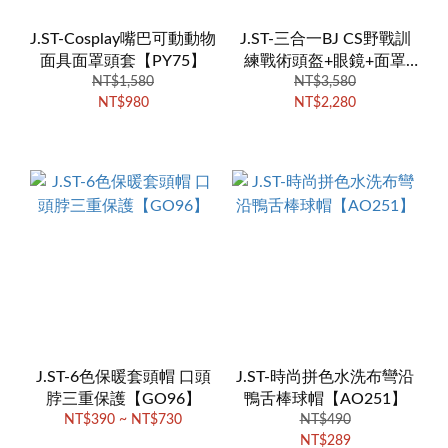
J.ST-Cosplay嘴巴可動動物
J.ST-三合一BJ CS野戰訓
面具面罩頭套【PY75】
練戰術頭盔+眼鏡+面罩
NT$1,580
【CS01】
NT$3,580
NT$980
NT$2,280
J.ST-6色保暖套頭帽 口頭
J.ST-時尚拼色水洗布彎沿
脖三重保護【GO96】
鴨舌棒球帽【AO251】
NT$390 ~ NT$730
NT$490
NT$289