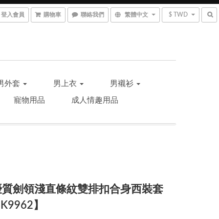
登入會員
購物車
聯絡我們
繁體中文
$ TWD
男外套
男上衣
男襯衫
寵物用品
成人情趣用品
T-優質劍領淺直條紋雙排扣合身西裝套
K9962】