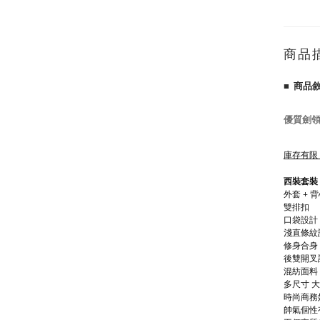
商品
■ 商品
優質劍領
庫存有限
西裝套裝 
外套 + 背
雙排扣
口袋設計
淺直條紋
修身合身
後雙開叉
混紡面料 
多尺寸 大尺
時尚商務
帥氣個性