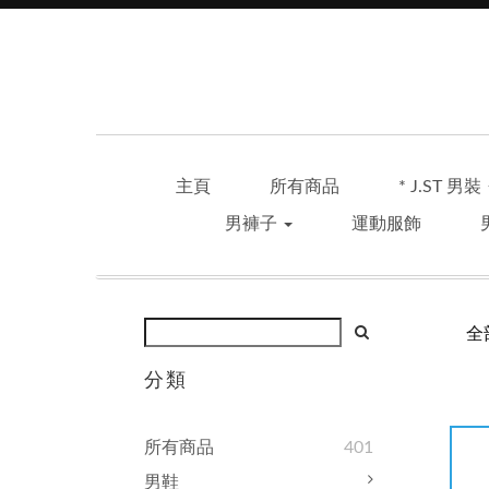
主頁
所有商品
* J.ST 男裝
男褲子
運動服飾
全
分類
所有商品
401
男鞋