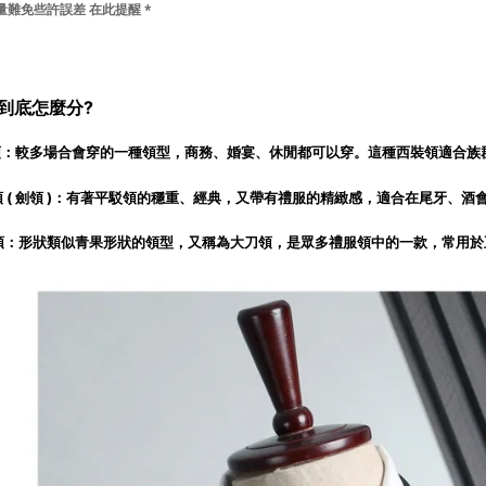
量難免些許誤差 在此提醒 *
到底怎麼分?
領
：較多場合會穿的一種領型，商務、婚宴、休閒都可以穿。這種西裝領適合族
駁領 ( 劍領 )：有著平駁領的穩重、經典，又帶有禮服的精緻感，適合在尾牙、
果領：形狀類似青果形狀的領型，又稱為大刀領，是眾多禮服領中的一款，常用