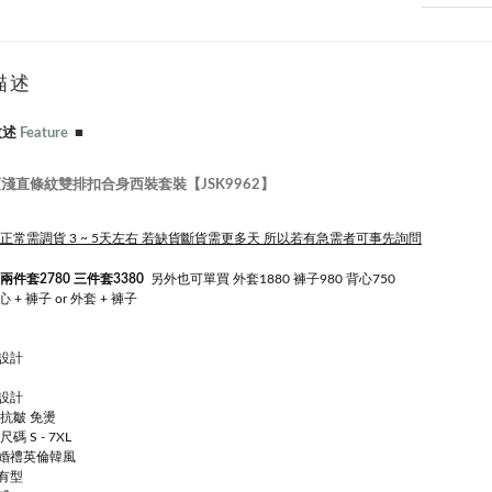
描述
敘述
Feature
■
淺直條紋雙排扣合身西裝套裝【JSK9962】
 正常需調貨 3 ~ 5天左右 若缺貨斷貨需更多天 所以若有急需者可事先詢問
兩件套2780 三件套3380
另外也可單買 外套1880 褲子980 背心750
心 + 褲子 or 外套 + 褲子
設計
設計
抗皺 免燙
碼 S - 7XL
婚禮英倫韓風
有型