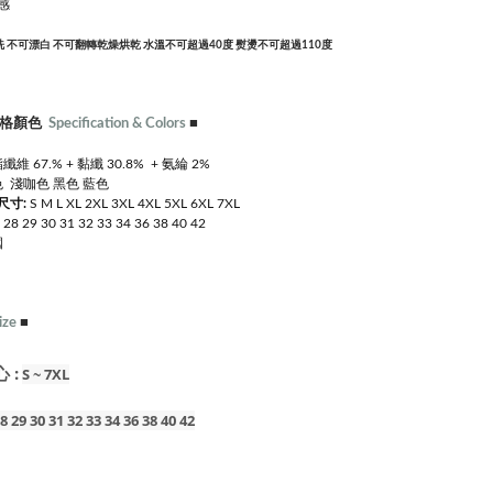
感
乾洗 不可漂白 不可翻轉乾燥烘乾 水溫不可超過40度 熨燙不可超過110度
規格顏色
Specification & Colors
■
纖維 67.% + 黏
纖 30.8% + 氨綸 2%
 淺咖色 黑色 藍色
尺寸:
S M L XL 2XL 3XL 4XL 5XL 6XL 7XL
:
28 29 30 31 32 33 34 36 38 40 42
國
ize
■
 :
S ~ 7XL
8 29 30 31 32 33 34 36 38 40 42