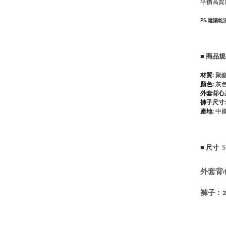
平價高質
PS. 建議
■
商品
材質:
聚酯
顏色:
灰色
外套背心
褲子尺寸
產地:
中
■
尺寸
S
外套背心
褲子
:
2