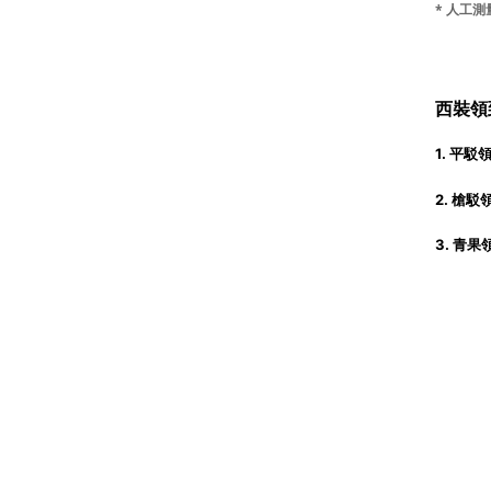
* 人工測
西裝領
1. 平駁
2. 槍
3. 青