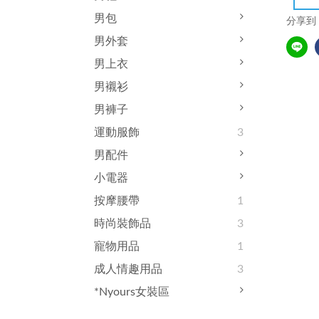
男包
分享到
男外套
男上衣
男襯衫
男褲子
運動服飾
3
男配件
小電器
按摩腰帶
1
時尚裝飾品
3
寵物用品
1
成人情趣用品
3
*Nyours女裝區