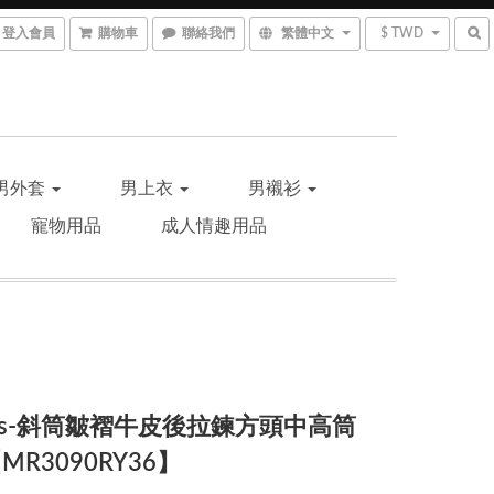
登入會員
購物車
聯絡我們
繁體中文
$ TWD
男外套
男上衣
男襯衫
寵物用品
成人情趣用品
urs-斜筒皺褶牛皮後拉鍊方頭中高筒
MR3090RY36】