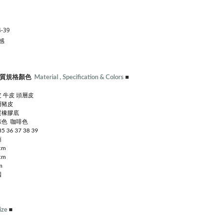
-39
感
質規格顏色
Material , Specification & Colors
■
 牛皮 頭層皮
層豬皮
質橡膠底
色 咖啡色
35 36 37 38 39
頭
cm
cm
m
國
ize
■