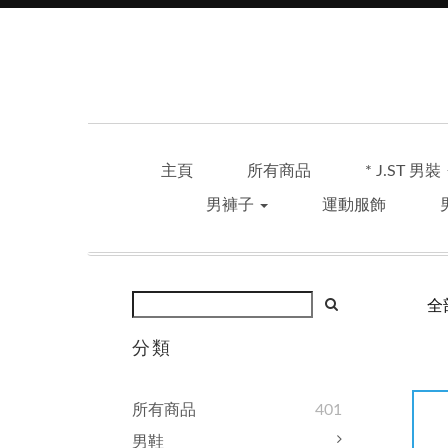
主頁
所有商品
* J.ST 男裝
男褲子
運動服飾
全
分類
所有商品
401
男鞋