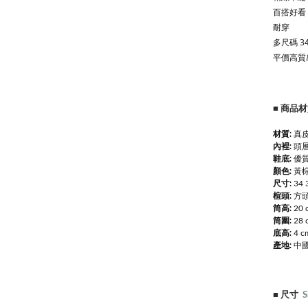
百搭好看
耐穿
多尺碼 34
平價高質
■
商品材
材質:
真皮
內裡:
頭
鞋底:
優
顏色:
黃棕
尺寸:
34 
楦頭:
方
筒高:
20 
筒圍:
28 
底高:
4 c
產地:
中
■
尺寸
S