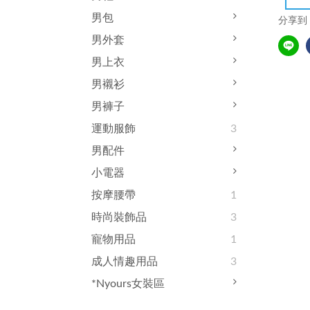
男包
分享到
男外套
男上衣
男襯衫
男褲子
運動服飾
3
男配件
小電器
按摩腰帶
1
時尚裝飾品
3
寵物用品
1
成人情趣用品
3
*Nyours女裝區