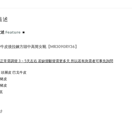
描述
敘述
Feature
■
牛皮後拉鍊方頭中高筒女靴【MR3090RY36】
 正常需調貨 3 ~ 5天左右 若缺貨斷貨需更多天 所以若有急需者可事先詢問
 頭層皮 巴戈牛皮
層豬皮
層豬皮
底
計