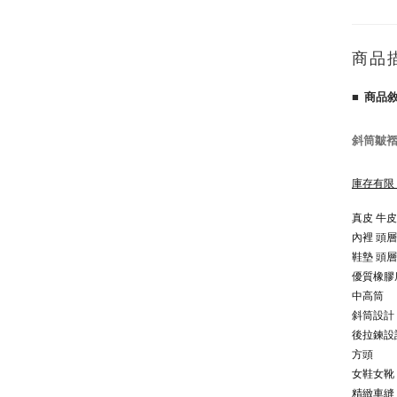
商品
■ 商品
斜筒皺褶
庫存有限
真皮 牛皮
內裡 頭
鞋墊 頭
優質橡膠
中高筒
斜筒設計
後拉鍊設
方頭
女鞋女靴
精緻車縫