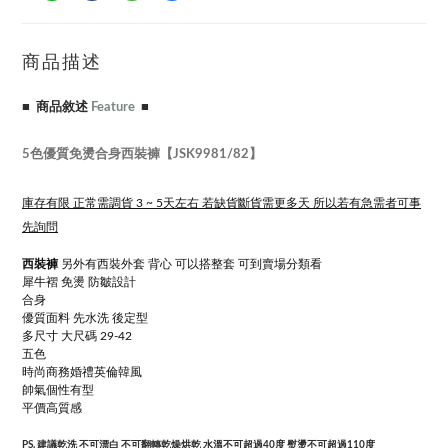
商品描述
■ 商品敘述
Feature
■
5色優質免燙合身西裝褲【JSK9981/82】
庫存有限 正常需調貨 3 ~ 5天左右 若缺貨斷貨需更多天 所以若有急需者可事
先詢問
西裝褲
另外有西裝外套 背心 可以搭整套 可到賣場分類看
犀牛褶 免燙 防皺設計
合身
優質面料 先水洗 後定型
多尺寸 大尺碼 29-42
五色
時尚商務婚禮英倫韓風
帥氣個性有型
平價高質感
PS. 建議乾洗 不可漂白 不可翻轉乾燥烘乾 水溫不可超過40度 熨燙不可超過110度