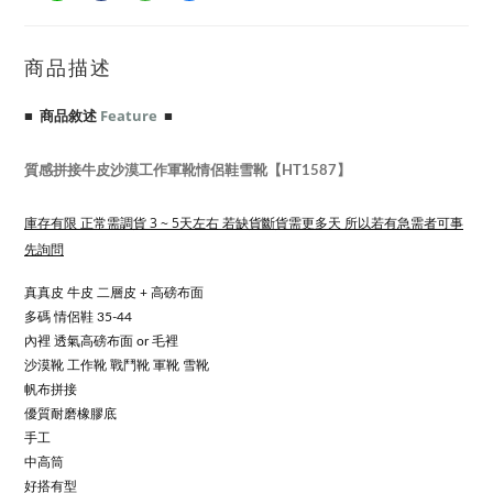
商品描述
■ 商品敘述
Feature
■
質感拼接牛皮沙漠工作軍靴情侶鞋雪靴【HT1587】
庫存有限 正常需調貨 3 ~ 5天左右 若缺貨斷貨需更多天 所以若有急需者可事
先詢問
真
真皮 牛皮 二層皮 + 高磅布面
多碼 情侶鞋 35-44
內裡 透氣高磅布面 or 毛裡
沙漠靴 工作靴 戰鬥靴 軍靴 雪靴
帆布拼接
優質耐磨橡膠底
手工
中高筒
好搭有型