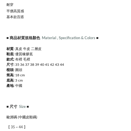
耐穿
平價高質感
基本款百搭
■
商品材質規格顏色
Material , Specification & Colors
■
材質:
真皮 牛皮 二層皮
鞋底:
優質橡膠底
款式:
布裡 毛裡
尺寸:
35 36 37 38
39 40 41 42 43 44
楦頭:
圓頭
筒高:
18 cm
底高:
3 cm
產地:
中國
■
尺寸
Size
■
歐洲碼 (中國皮鞋碼)
【 35 ~ 44 】