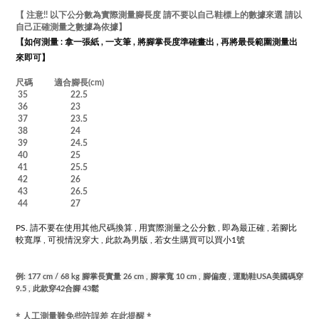
【 注意!! 以下公分數為實際測量腳長度 請不要以自己鞋標上的數據來選 請以
自己正確測量之數據為依據
】
【如何測量 :
拿一張紙 , 一支筆 , 將腳掌長度準確畫出 , 再將最長範圍測量出
來即可】
尺碼 適合腳長(cm)
35 22.5
36 23
37 23.5
38 24
39 24.5
40 25
41 25.5
42 26
43 26.5
44 27
PS. 請不要在使用其他尺碼換算 , 用實際測量之公分數 , 即為最正確 , 若腳比
較寬厚 , 可視情況穿大 , 此款為男版 , 若女生購買可以買小1號
例: 177 cm / 68 kg 腳掌長實量 26 cm , 腳掌寬 10 cm , 腳偏瘦 , 運動鞋USA美國碼穿
9.5 ,
此款穿42合腳 43鬆
* 人工測量難免些許誤差 在此提醒 *