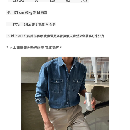
185 2XL 52 125
62 74.5
例: 172 cm
63kg 穿 M 寬鬆
177cm 69kg 穿 L 寬鬆 M 合身
PS.以上例子只能當作參考 實際還是要依據個人體型及穿著喜好來決定
* 人工測量難免些許誤差 在此提醒 *