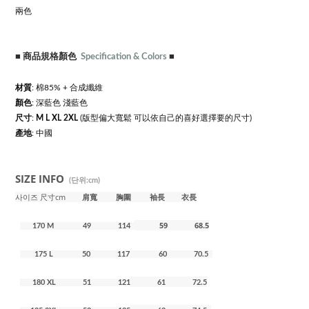
兩色
■
商品規格顏色
Specification & Colors
■
材質
: 棉85% + 合成
纖維
顏色
: 深藍色 淺藍色
尺寸
:
M
L
XL
2XL
(版型偏大寬鬆 可以依自己的喜好選擇要的尺寸)
產地
: 中國
SIZE INFO
(단위:cm)
사이즈 尺寸cm
肩寬
胸圍
袖長 衣長
59 68.5
170 M 49 114
175 L 50 117
60 70.5
180 XL 51 121
61 72.5