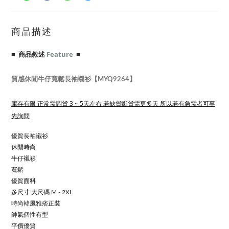
商品描述
■ 商品敘述
Feature
■
質感休閒牛仔寬鬆長袖襯衫【MYQ9264】
庫存有限 正常需調貨 3 ~ 5天左右 若缺貨斷貨需更多天 所以若有急需者可事
先詢問
優質長袖襯衫
休閒時尚
牛仔襯衫
寬鬆
優質面料
多尺寸 大尺碼 M - 2XL
時尚韓風雅痞正裝
帥氣個性有型
平價優質