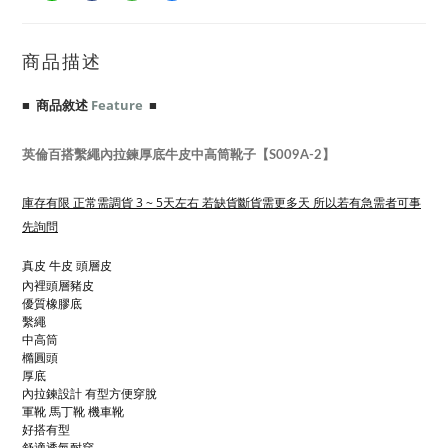
商品描述
■ 商品敘述
Feature
■
英倫百搭繫繩內拉鍊厚底牛皮中高筒靴子【S009A-2】
庫存有限 正常需調貨 3 ~ 5天左右 若缺貨斷貨需更多天 所以若有急需者可事
先詢問
真皮 牛皮 頭層皮
內裡頭層豬皮
優質橡膠底
繫繩
中高筒
橢圓頭
厚底
內拉鍊設計 有型方便穿脫
軍靴 馬丁靴 機車靴
好搭有型