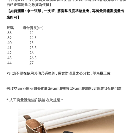
自己正確測量之數據為依據
】
【如何測量 :
拿一張紙 , 一支筆 , 將腳掌長度準確畫出 , 再將最長範圍測量出
來即可】
尺碼 適合腳長(cm)
38 24
39 24.5
40 25
41 25.5
42 26
43 26.5
44 27
PS. 請不要在使用其他尺碼換算 , 用實際測量之公分數 , 即為最正確
例: 177 cm / 68 kg 腳長實量 26 cm , 腳掌寬 10 cm , 腳偏瘦 ,
此款穿42合腳 43鬆
* 人工測量難免些許誤差 在此提醒 *