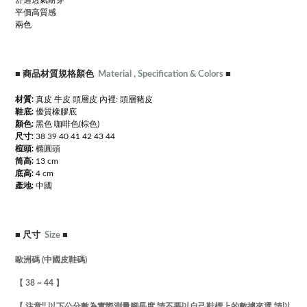
舒適透氣耐穿
平價高質感
兩色
■
商品材質規格顏色
Material , Specification & Colors
■
材質:
真皮 牛皮 頭層皮 內裡: 頭層豬皮
鞋底:
優質橡膠底
顏色:
黑色 咖啡色(棕色)
尺寸:
38 39 40 41 42 43 44
楦頭:
橢圓頭
筒高:
13 cm
底高:
4 cm
產地:
中國
■
尺寸
Size
■
歐洲碼 (中國皮鞋碼)
【 38 ~ 44 】
【 注意!! 以下公分數為實際測量腳長度 請不要以自己鞋標上的數據來選 請以