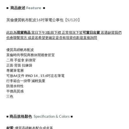
■ 商品敘述
Feature
■
英倫優質帆布配皮16吋筆電公事包【SJ120】
此款為
現貨商品
當日下午3點前下標 正常情況下皆
可當日出貨
若遇缺貨我們
也會聯繫買方 或是若希望更確定是否有現貨也歡迎直接詢問
質高磅帆布配皮
優
英倫時尚學院商務休閒都會皆宜
二用 手提拿 斜側背
正面 背面 拉鍊袋
專屬筆電層
可放A4文件 IPAD 14 , 15.6吋左右筆電
行李箱合一掛帶 減輕負重
防潑水特性
平價高質感
三色
■
商品規格顏色
Specification & Colors
■
質
高磅帆布配
合成皮革
材質:
優