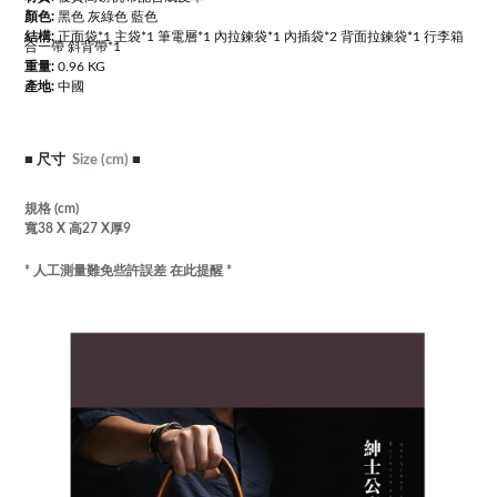
顏色:
黑色 灰綠色 藍色
結構:
正面袋*1 主袋*1 筆電層*1 內拉鍊袋*1 內插袋*2
背面拉鍊袋*1 行李箱
合一帶 斜背帶*1
重量:
0.96 KG
產地:
中國
■
尺寸
Size
(cm)
■
規格 (cm)
寬38 X 高27 X厚9
* 人工測量難免些許誤差 在此提醒 *