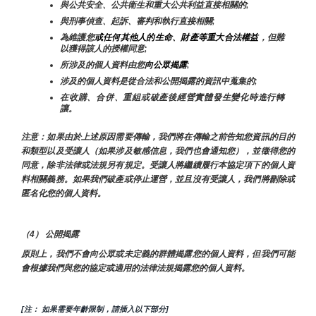
與公共安全、公共衛生和重大公共利益直接相關的;
與刑事偵查、起訴、審判和執行直接相關;
為維護您
或任何其他人的生命、財產等重大合法權益
，但難
以獲得該人的授權同意;
所涉及的個人資料由您
向公眾揭露
;
涉及的個人資料是從合法和公開揭露的資訊中蒐集的;
在收購、合併、重組或破產後經營實體發生變化時進行轉
讓。
注意：如果由於上述原因需要傳輸，我們將在傳輸之前告知您資訊的目的
和類型以及受讓人（如果涉及敏感信息，我們也會通知您），並徵得您的
同意，除非法律或法規另有規定。受讓人將繼續履行本協定項下的個人資
料相關義務。如果我們破產或停止運營，並且沒有受讓人，我們將刪除或
匿名化您的個人資料。
（4） 公開揭露
原則上，我們不會向公眾或未定義的群體揭露您的個人資料，但我們可能
會根據我們與您的協定或適用的法律法規揭露您的個人資料。
[注： 如果需要年齡限制，請插入以下部分]