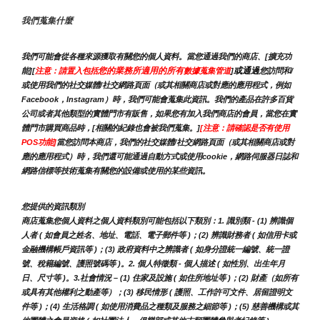
我們蒐集什麼
我們可能會從各種來源獲取有關您的個人資料。當您通過我們的商店、[擴充功
您的業務所適用的所有
或通過
能][
注意：請置入包括
數據蒐集管道
]
您訪問和/
或使用我們的社交媒體/社交網路頁面（或其相關商店或對應的應用程式，例如
Facebook，Instagram）時，我們可能會蒐集此資訊。我們的產品在許多百貨
公司或者其他類型的實體門市有販售，如果您有加入我們商店的會員，當您在實
體門市購買商品時，[相關的紀錄也會被我們蒐集。]
[注意：請確認是否有使用
POS功能]
當您訪問本商店，我們的社交媒體/社交網路頁面（或其相關商店或對
應的應用程式）時，我們還可能通過自動方式或使用cookie，網路伺服器日誌和
網路信標等技術蒐集有關您的設備或使用的某些資訊。
您提供的資訊類別
商店蒐集您個人資料之個人資料類別可能包括以下類別：1. 識別類 - (1) 辨識個
人者 ( 如會員之姓名、地址、電話、電子郵件等 )；(2) 辨識財務者 ( 如信用卡或
金融機構帳戶資訊等 )；(3) 政府資料中之辨識者 ( 如身分證統一編號、統一證
號、稅籍編號、護照號碼等 )。2. 個人特徵類 - 個人描述 ( 如性別、出生年月
日、尺寸等 )。3.社會情況 – (1) 住家及設施 ( 如住所地址等 )；(2) 財產（如所有
或具有其他權利之動產等）；(3) 移民情形 ( 護照、工作許可文件、居留證明文
件等 )；(4) 生活格調 ( 如使用消費品之種類及服務之細節等 )；(5) 慈善機構或其