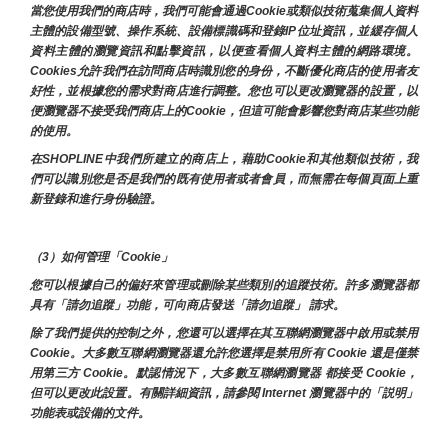
當您使用我們的商店時，我們可能會通過Cookie或類似技術蒐集個人資料
主體的設備型號、操作系統、設備標識碼和登錄IP位址資訊，並緩存個人
資料主體的瀏覽資訊和點擊資訊，以便查看個人資料主體的網路環境。
Cookies允許我們在訪問商店時識別您的身份，不斷優化商店的使用者友
好性，並根據您的需求對商店進行調整。您也可以更改瀏覽器的設置，以
便瀏覽器不接受我們商店上的Cookie，但這可能會影響您對商店某些功能
的使用。
在SHOPLINE中我們所建立的商店上，藉助Cookie和其他類似技術，我
們可以識別您是否是我們的既有使用者或者會員，而無需在每個頁面上重
新登錄和進行身份驗證。
（3）如何管理「Cookie」
您可以根據自己的偏好來管理或刪除某些類別的追蹤技術。許多瀏覽器都
具有「請勿追蹤」功能，可向商店發送「請勿追蹤」 請求。
除了我們提供的控制之外，您還可以選擇在其互聯網瀏覽器中啟用或禁用
Cookie。大多數互聯網瀏覽器還允許您選擇是禁用所有 Cookie 還是僅禁
用第三方 Cookie。默認情況下，大多數互聯網瀏覽器 都接受 Cookie，
但可以更改此設置。有關詳細資訊，請參閱 Internet 瀏覽器中的「説明」
功能表或設備的文件。