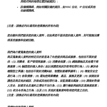
用程式時的地理位置詳細資訊）;
設備標識碼，例如有關設備的資訊，如 MAC 位址、IP 位址或其他
在線標識碼。
[注意：請務必列出適用於您業務的所有內容]
您自願向我們提供您的個人資料，但如果您不提供您的個人資料，則可能無法獲
得某些服務和促銷活動。
我們為什麼蒐集您的個人資料
商店蒐集個人資料的特定目的皆是為了向您提供商品或服務，包括但不限於提
供：(1) 消費者、客戶管理與服務；(2) 消費者保護；(3) 網路購物及其他電子商
務服務；(4) 驗證您的個人身份 ( 如以保護您免於詐欺等犯罪行為 )；(5) 解決各
種類型之爭議 ( 包括但不限於消費糾紛、智慧財產權爭議等 )； (6) 增進安全交
易行為；(7) 收取債務； (8) 通知您商業機會、產品、服務及更新；(9) 偵測並保
護您及商店免於錯誤、詐欺或其他犯罪行為，並監測遵法風險；(10) 調查針對個
人安全、財產安全及違約之潛在不法行為；(11) 履行條款與細則及退換貨政策；
(12) 依法令所為之行為；以及 (13) 其他於蒐集當時取得您同意之目的。
[注意：請務必列出適用於您業務的所有內容]