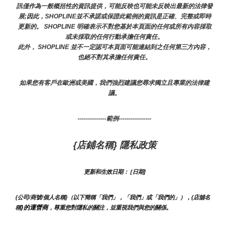
訊僅作為一般概括性的資訊提供，可能反映也可能未反映出最新的法律發
展;因此，SHOPLINE並不承諾或保證此範例的資訊是正確、完整或即時
更新的。 SHOPLINE 明確表示不對您基於本頁面的任何或所有內容採取
或未採取的任何行動承擔任何責任。
此外， SHOPLINE 並不一定認可本頁面可能連結到之任何第三方內容，
也絕不對其承擔任何責任。
如果您有客戶在歐洲或美國，我們強烈建議您尋求獨立且專業的法律建
議。
--------------範例----------------
{店鋪名稱} 隱私政策
更新和生效日期： [日期]
{公司/商號/個人名稱}（以下簡稱「我們」，「我們」或「我們的」），{店舖名
}的運營商
稱
，尊重您對隱私的關注，並重視我們與您的關係。 