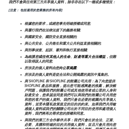
我們不會與任何第三方共享個人資料，除非存在以下一種或多種情況：
[注意： 包括適用於您業務的所有內容]
根據您的要求，或經您事先明確授權或同意;
與履行我們在法律法規下的義務有關;
與國家安全、國防安全直接相關的;
與公共安全、公共衛生和重大公共利益直接相關的;
與刑事偵查、起訴、審判和執行直接相關;
為維護您
或任何其他人的生命、財產等重大合法權益
，但難
以取得該人的同意;
所涉及的個人資料由您
向公眾揭露
;
所涉及的個人資料是從合法和公開揭露的資訊中蒐集的。
與 SHOPLINE 和 SHOPLINE 的附屬公司共用：為了向您提供 
SHOPLINE 產品和服務，提出您可能感興趣的推薦，解決帳
戶問題，保護我們的附屬公司或其他使用者或公眾的人身和
財產安全，您承認並同意我們可以與我們的附屬公司共用您
和您的客戶的個人資料。我們只會在必要的範圍內共享個人
資料，並受本隱私政策規定的目的的約束。如果我們共用敏
感個人資料或我們的關聯公司出於不同目的使用和處理個人
資料，我們將再次尋求您的授權和同意。
與我們的第三方合作夥伴共享：我們只會出於合法、正當、
必要、具體和明確的目的共用個人資料，並且只會共用向您