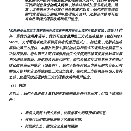
或您的客戶提供相關服務所必需的個人資料。我們不會共用
可以識別您
身份的個人資料
，除非法律或法規另有規定。通
常，這些第三方合作夥伴也是數據控制者，他們將在徵得您
的同意后在自己的帳戶中處理個人資料。此類合作夥伴可能
有自己單獨的隱私政策和用戶協定。
 此
[如果您使用第三方营銷應用程式蒐集有關您商店上買家活動的資訊，請插入]
外，當我們使用
商店
時
，
我們可能會
使用
第三方功能或服務（包括Apps 
Store、支付閘道或物流服務提供者的應用程式）。請注意，此類功能或
服務由第三方提供。本隱私政策中描述的規則和程式不適用於此類第三方
功能和服務。您向第三方商店或服務提供的任何資訊將直接提供給這些服
務的網路運營商。即使您通過商店訪問，您也必須遵守這些第三方的適用
隱私政策和用戶協定（如果有）。我們不對任何第三方商店的內容以及有
關個人資料和安全措施的第三方政策負責。在向第三方提供任何個人資料
之前，您應閱讀並理解第三方的隱私政策和用戶協定。
（3） 轉讓
原則上，我們不會將個人資料的控制權轉讓給任何第三方，但以下情況除
外：
應個人資料主體的要求，或經您事先明確授權或同意;
與履行我們在法律法規下的義務有關;
與國家安全、國防安全直接相關的;