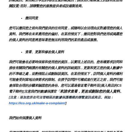
關設置;否則，請聯繫您的服務提供者或設備製造商。
撤回同意
您可以撤回您之前向我們提供的任何同意，或隨時以合法理由反對處理您的個人
資料。我們將在未來應用您的偏好。在某些情況下，撤回您對我們使用或揭露您
的個人資料的同意將意味著您無法利用我們的某些產品或服務。
查看、更新和修改個人資料
我們可能會在必要時保留和使用您的資訊，以實現上述目的。您有權要求訪問和
接收有關我們維護的有關您的個人資料的詳細資訊，更新和更正您的個人數據中
的不準確之處，並酌情阻止或刪除該資訊。在某些情況下，訪問個人資料的權利
可能會受到當地法律要求的限制。在授予訪問許可權或進行更正之前，我們可能
會採取合理的步驟來驗證您的身份。您可以通過發送電子郵件至{插入商店的CS
來請求查看，更改或刪除您的個人資料
電子郵件][注意我們的數據保護官「
。
[注意：添加您所在司法管轄區的數據保護機構的聯繫資訊或商店。例如：
https://ico.org.uk/make-a-complaint/
]
我們如何保護個人資料