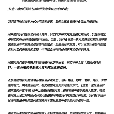
的服務提供者進行數據清理，鏈接或合併我們的記錄。
[注意：請務必列出包括適用於您業務的所有內容]
我們還可能以其他方式使用這些資訊，我們在蒐集資訊時會發出具體通知。
如果您向我們提供您的個人資料，我們打算將其用於直接行銷目的，以提供或宣
傳我們的商品和/或服務的可用性。但是，我們會在第一次向您傳送行銷訊息時確
認您並沒有不願意接受該等行銷訊息；如果您並不願意，可以在首次接受行銷訊
息時向我們表達您的意願，也可以在任何時候拒絕再接受行銷訊息。
「
的資
如您向我們提供有關資料並明確同意該等用途，我們可將上述
您提供
料」一節所載的各類個人資料用於直接促銷。
直接營銷通訊可能透過各種渠道發送給您，包括 電話、郵寄、電郵、簡訊、手機
應用程式、網路應用程式、社交媒體商店及其他通訊方式。 [注意：包括適用於
您業務的所有內容] 如果已經徵得您的同意，您在表格中提供的個人數據，或您
在同意上述訂閱時提供的個人數據將同時被我們用於該行銷目的。我們對本段所
述任何數據傳輸問題的處理將與本隱私政策中提供的內容保持一致。
倘若您不希望我們使用您的個人資料作直接促銷，您可隨時按照下文「
您的權利