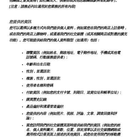
他團體之會員資格 ( 如社團法人、俱樂部或其他志願團體參與者紀錄等 )。
[注意：請務必列出適用於您業務的所有內容]
您提供的資訊
時
您可以選擇以多種方式向我們提供個人資料，例如當您在我們的商店上註冊
，
或在我們的商店上購物時，或通過我們的社交媒體（或其相關商店或對應的擴充
功能）。您可能提供給我們的個人資料類型（如適用）包括：
聯繫資訊（例如姓名、郵政地址、電子郵件地址、手機或其他電
話號碼、行動服務提供者）;
年齡和出生日期;
性別，首選語言;
種族，性別，首選語言;
使用者名稱和密碼
付款資訊（例如您的支付卡號、到期日、送貨位址和帳單位址）;
購買歷史記錄;
產品偏好和溝通管道偏好;
您提供的內容（例如照片、視頻、評論、文章、調查回復和評
論）;
當您訪問我們的社交媒體頁面時提供給我們的資訊（例如您的姓
名、個人資料圖片、喜歡、位置、朋友清單以及社交媒體網路或
應用程式註冊頁面上描述的其他資訊，或您在使用我們的移動應