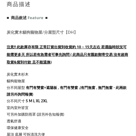
商品描述
■ 商品敘述
Feature
■
炭化實木貓狗寵物屋/分屋型尺寸【DH】
注意!! 此款庫存有限 正常訂貨出貨到收貨約 10 ~ 15天左右 若遇臨時狀況可
能需更多天 所以若有急需者可事先詢問 ( 此商品只有匯款郵寄交易 沒有超商
取貨&貨到付款 且不能退換)
炭化實木杉木
貓狗寵物屋
分不同屋型
有門有雙窗+遮陽板 , 有門有雙窗 ,(有門無窗 , 無門無窗 - 此兩款
請另外詢問報價)
分不同尺寸
S M L XL 2XL
室內室外皆宜
可另外加購防雨罩 (請另外告知報價)
透氣舒適
環保健康安全
屋頂 底層 可拆清洗方便