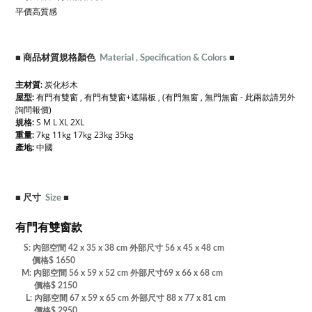
平價高質感
■
商品材質規格顏色
Material , Specification & Colors
■
炭化杉木
主材質:
有門有雙窗 , 有門有雙窗+遮陽板 , (有門無窗 , 無門無窗 - 此兩款請另外
屋型:
詢問報價)
S M L XL 2XL
規格:
7kg 11kg 17kg 23kg 35kg
重量:
產地:
中國
■
尺寸
Size
■
有門有雙窗款
S: 內部空間 42 x 35 x 38 cm 外部尺寸
56 x 45 x 48 cm
價格$ 1650
M:
內部空間 56 x 59 x 52 cm 外部尺寸69
x 66 x 68 cm
價格$ 2150
L:
內部空間 67 x 59 x 65 cm 外部尺寸
88 x 77 x 81 cm
價格$ 2950