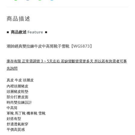
商品描述
■ 商品敘述
Feature
■
潮帥經典雙拉鍊牛皮中高筒靴子雪靴【WG5873】
庫存有限 正常需調貨 3 ~ 5天左右 若缺貨斷貨需更多天 所以若有急需者可事
先詢問
真皮 牛皮 頭層皮
內裡頭層豬皮
頭層豬皮鞋墊
部分打磨皮面
時尚雙拉鍊設計
中高筒
軍靴 馬丁靴 機車靴 雪靴
好搭有型
舒適透氣耐穿
平價高質感