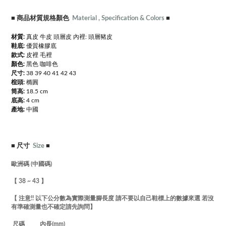
■
商品材質規格顏色
Material , Specification & Colors
■
材質:
真皮 牛皮 頭層皮 內裡: 頭層豬皮
鞋底:
優質橡膠底
款式:
皮裡 毛裡
顏色:
黑色 咖啡色
尺寸:
38 39 40 41 42 43
楦頭:
橢圓
筒高:
18.5 cm
底高:
4 cm
產地:
中國
■
尺寸
Size
■
歐洲碼 (中國碼)
【 38 ~ 43 】
【 注意!! 以下公分數為實際測量腳長度 請不要以自己鞋標上的數據來選 若沒
有準確測量也不確定請先詢問】
尺碼 內長(mm)