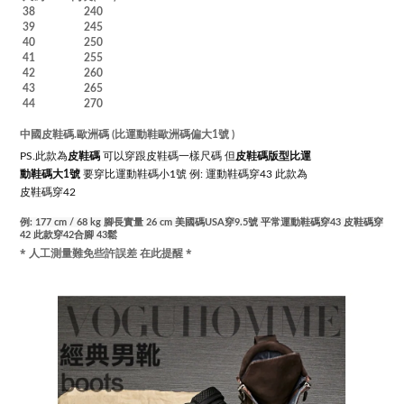
38 240
39 245
40 250
41 255
42 260
43 265
44 270
中國皮鞋碼.歐洲碼 (比運動鞋歐洲碼偏大1號 )
PS.此款為
皮鞋碼
可以穿跟皮鞋碼一樣尺碼 但
皮鞋碼
版
型比運
動鞋碼大1號
要穿比運動鞋碼小1號 例: 運動鞋碼穿43 此款為
皮鞋碼穿42
例: 177 cm / 68 kg 腳長實量 26 cm 美國碼USA穿9.5號 平常運動鞋碼穿43
皮鞋碼穿
42 此款穿42合腳 43鬆
* 人工測量難免些許誤差 在此提醒 *