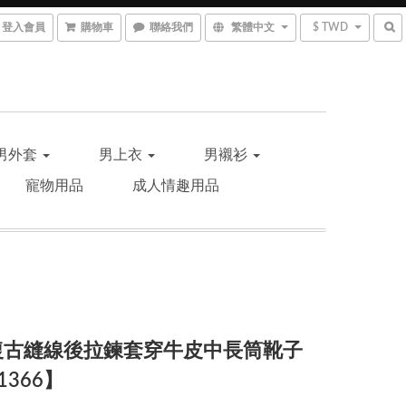
登入會員
購物車
聯絡我們
繁體中文
$ TWD
男外套
男上衣
男襯衫
寵物用品
成人情趣用品
T-復古縫線後拉鍊套穿牛皮中長筒靴子
1366】