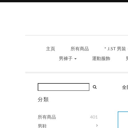
主頁
所有商品
* J.ST 男裝
男褲子
運動服飾
全
分類
所有商品
401
男鞋