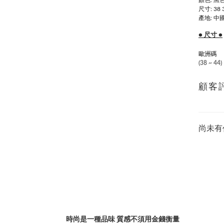
顏色: 黑
尺寸: 38 3
產地: 中
● 尺寸 ●
歐洲碼
(38 ~ 44)
顧客
尚未有
時尚是一種品味 質感不須用金錢衡量