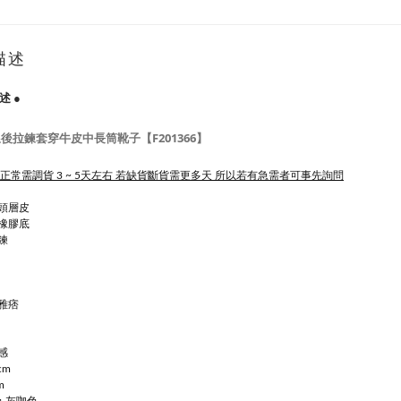
描述
述 ●
後拉鍊套穿牛皮中長筒靴子【F201366】
 正常需調貨 3 ~ 5天左右 若缺貨斷貨需更多天 所以若有急需者可事先詢問
頭層皮
橡膠底
鍊
雅痞
感
cm
m