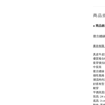
商品
● 商品敘
復古縫線
庫存有限
真皮牛皮
優質複合
套穿後拉
中長筒
復古縫線
個性風格
潮流時尚
好搭有型
耐穿
平價高質
筒高: 24 
底高: 3 c