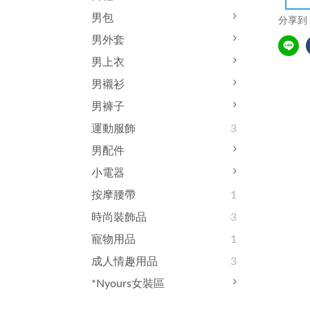
男包
分享到
男外套
男上衣
男襯衫
男褲子
運動服飾
3
男配件
小電器
按摩腰帶
1
時尚裝飾品
3
寵物用品
1
成人情趣用品
3
*Nyours女裝區